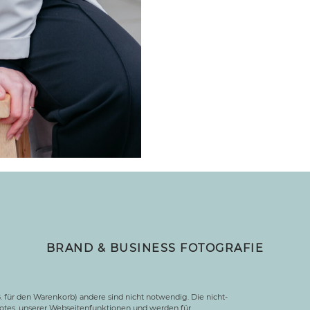
BRAND & BUSINESS FOTOGRAFIE
Barbara Meyer-Selinger – Fotografin München Neuhau
. für den Warenkorb) andere sind nicht notwendig. Die nicht-
otes, unserer Webseitenfunktionen und werden für